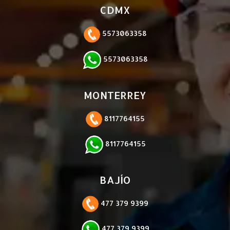
CDMX
5573063358
5573063358
MONTERREY
8117764155
8117764155
BAJÍO
477 379 9399
477 379 9399