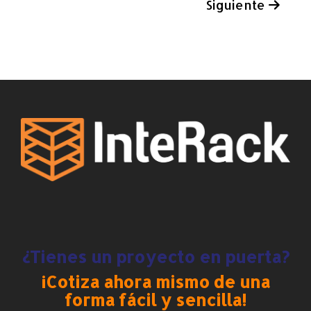
Siguiente
¿Tienes un proyecto en puerta?
¡Cotiza ahora mismo de una
forma fácil y sencilla!