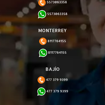
5573063358
5573063358
MONTERREY
8117764155
8117764155
BAJÍO
477 379 9399
477 379 9399