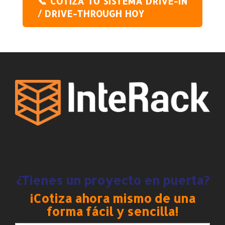
📞 COTIZA TU SISTEMA DRIVE-IN
/ DRIVE-THROUGH HOY
¿Tienes un proyecto en puerta?
¡Cotiza ahora mismo de una
forma fácil y sencilla!