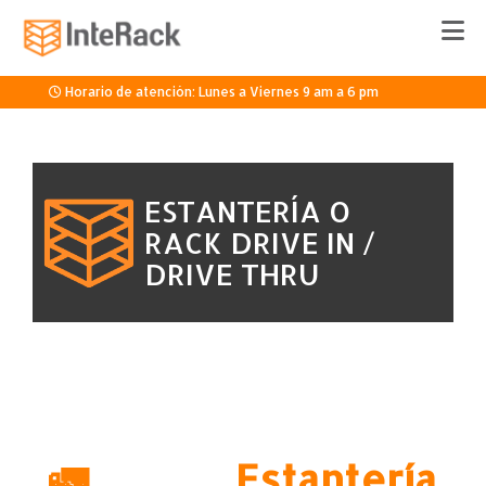
Horario de atención: Lunes a Viernes 9 am a 6 pm
33 3336 8920
ESTANTERÍA O
Cotizar
RACK DRIVE IN /
DRIVE THRU
🚛 Estantería