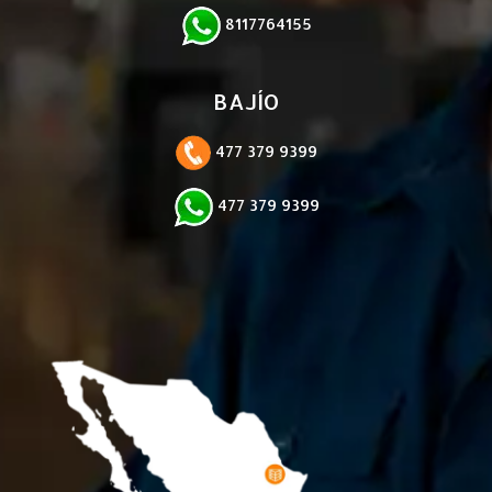
8117764155
BAJÍO
477 379 9399
477 379 9399