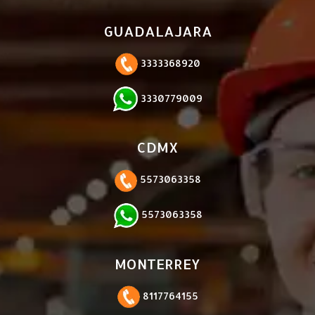
GUADALAJARA
3333368920
3330779009
CDMX
5573063358
5573063358
MONTERREY
8117764155