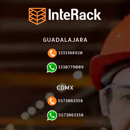
GUADALAJARA
3333368920
3330779009
CDMX
5573063358
5573063358