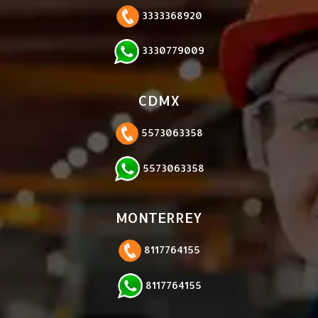
3333368920
3330779009
CDMX
5573063358
5573063358
MONTERREY
8117764155
8117764155