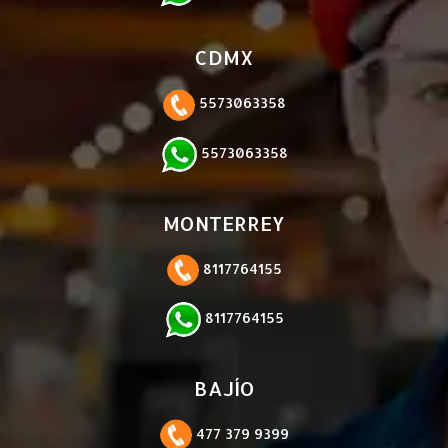
CDMX
5573063358
5573063358
MONTERREY
8117764155
8117764155
BAJÍO
477 379 9399