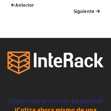
Anterior
Siguiente
¿Tienes un proyecto en puerta?
¡Cotiza ahora mismo de una